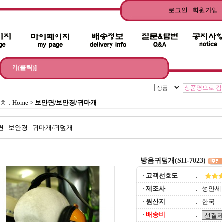
로그인
회원가입
건설현장에서 사용되는 추
치 :
Home
>
보안면/보안경/귀마개
면
보안경
귀마개/귀덮개
방음귀덮개(SH-7023)
·
고객선호도
:
·
제조사
:
성안세
·
원산지
:
한국
·
배송비
: