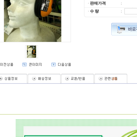
·
판매가격
:
·
수 량
:
(
0
)