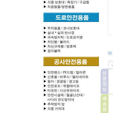
▶ 각종 보호대 / 측정기 / 구급함
▶ 차광용품/방한용품
▶ 주차용품 / 코너보호대
▶ 실내＊실외 반사경
▶ 과속방지턱 / 도로표지병
▶ 차단봉 / 볼라드
▶ 차선규제봉 / 방호벽
▶ 점자블럭
▶ 안전펜스 / PE드럼 / 칼라콘
▶ 신호봉 / 바루사 / 델리네이트
▶ 윙카 / 경광등 / 경고등
▶ 안전로프 / 위험테이프
▶ 타포린 / 시선유파이프
▶ 안전시설제 / 철골난간대 /
사다리 전도방지대
▶ 추락방지 망
▶ 각종 거치대