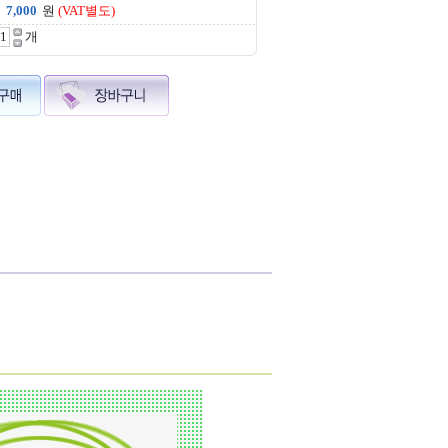
원
(VAT별도)
개