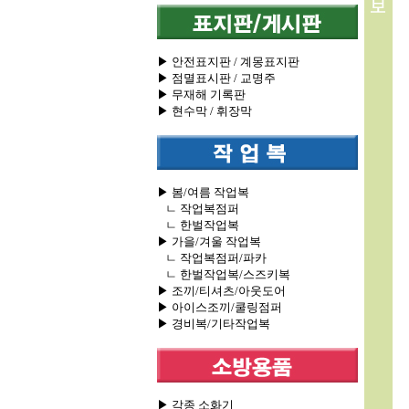
▶ 안전표지판 / 계몽표지판
▶ 점멸표시판 / 교명주
▶ 무재해 기록판
▶ 현수막 / 휘장막
▶ 봄/여름 작업복
ㄴ 작업복점퍼
ㄴ 한벌작업복
▶ 가을/겨울 작업복
ㄴ 작업복점퍼/파카
ㄴ 한벌작업복/스즈키복
▶ 조끼/티셔츠/아웃도어
▶ 아이스조끼/쿨링점퍼
▶ 경비복/기타작업복
▶ 각종 소화기