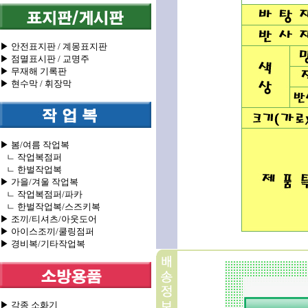
▶ 안전표지판 / 계몽표지판
▶ 점멸표시판 / 교명주
▶ 무재해 기록판
▶ 현수막 / 휘장막
▶ 봄/여름 작업복
ㄴ 작업복점퍼
ㄴ 한벌작업복
▶ 가을/겨울 작업복
ㄴ 작업복점퍼/파카
ㄴ 한벌작업복/스즈키복
▶ 조끼/티셔츠/아웃도어
▶ 아이스조끼/쿨링점퍼
▶ 경비복/기타작업복
▶ 각종 소화기