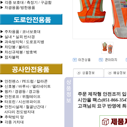
▶ 각종 보호대 / 측정기 / 구급함
▶ 차광용품/방한용품
▶ 주차용품 / 코너보호대
▶ 실내＊실외 반사경
▶ 과속방지턱 / 도로표지병
▶ 차단봉 / 볼라드
▶ 차선규제봉 / 방호벽
▶ 점자블럭
▶ 안전펜스 / PE드럼 / 칼라콘
▶ 신호봉 / 바루사 / 델리네이트
▶ 윙카 / 경광등 / 경고등
주문 제작형 안전조끼 입
▶ 안전로프 / 위험테이프
시안을 팩스(051-866-3547
▶ 타포린 / 시선유파이프
고객님의 요구 반영에 최
▶ 안전시설제 / 철골난간대 /
사다리 전도방지대
▶ 추락방지 망
▶ 각종 거치대